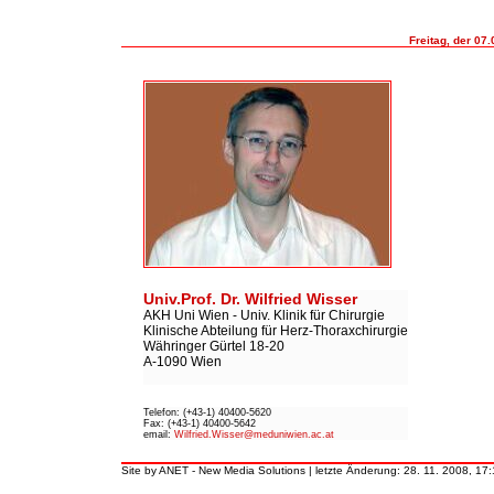
Freitag, der 0
Univ.Prof. Dr. Wilfried Wisser
AKH Uni Wien - Univ. Klinik für Chirurgie
Klinische Abteilung für Herz-Thoraxchirurgie
Währinger Gürtel 18-20
A-1090 Wien
Telefon: (+43-1) 40400-5620
Fax: (+43-1) 40400-5642
email:
Wilfried.Wisser@meduniwien.ac.at
Site by ANET - New Media Solutions
| letzte Änderung: 28. 11. 2008, 17